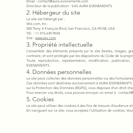
Email : contact@aura-evenements.com
Directeur de la publication : SAS AURA EVENEMENTS
2. Hébergeur du site
Le site est hébergé par :
Wix.com, Inc.
500 Terry A François Blvd, San Francisco, CA 94158, USA
Tél. : +1 415-639-9034
Site :
www.wix.com
3. Propriété intellectuelle
L’ensemble des éléments présents sur le site (textes, images, g
contraire, et sont protégés par les dispositions du Code de la propri
Toute reproduction, représentation, modification, publication, 
EVENEMENTS.
4. Données personnelles
Le site peut collecter des données personnelles via des formulaires
Ces données sont destinées exclusivement à AURA EVENEMENTS et 
sur la Protection des Données (RGPD), vous disposez d’un droit d’a
Pour exercer vos droits, vous pouvez envoyer un email à :
contact
5. Cookies
Le site peut utiliser des cookies à des fins de mesure d’audience 
En naviguant sur ce site, vous acceptez l’utilisation de cookies. V