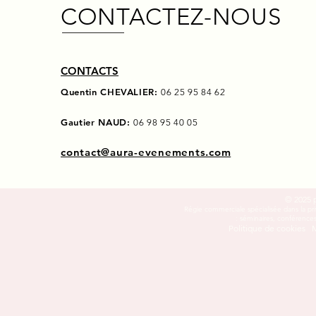
CONTACTEZ-NOUS
CONTACTS
Quentin CHEVALIER:
06 25 95 84 62
Gautier NAUD:
06 98 95 40 05
contact@aura-evenements.com
© 2025
Régie commerciale spécialisée dans la priv
: séminaires, conférences
Politique de cookies
M