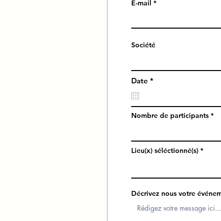
E-mail
Société
r
Date
*
e
q
u
i
Nombre de participants
r
e
d
Lieu(x) séléctionné(s)
Décrivez nous votre événe