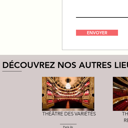
ENVOYER
DÉCOUVREZ NOS AUTRES LIE
THÉÂTRE DES VARIÉTÉS
TH
R
Paris 2e