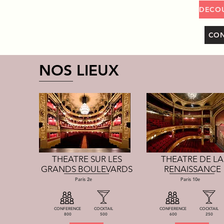
CON
NOS LIEUX
THEATRE SUR LES
THEATRE DE LA
GRANDS BOULEVARDS
RENAISSANCE
Paris 2e
Paris 10e
CONFERENCE
COCKTAIL
CONFERENCE
COCKTAIL
800
500
600
250