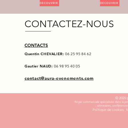
DECOUVRIR
DECOUVRIR
CONTACTEZ-NOUS
CONTACTS
Quentin CHEVALIER:
06 25 95 84 62
Gautier NAUD:
06 98 95 40 05
contact@aura-evenements.com
© 2025
Régie commerciale spécialisée dans la priv
: séminaires, conférences
Politique de cookies
M